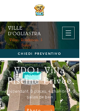
VILLE
D'OGL
IASTRA
Villas, Résidences, J-
Suites
CHIEDI PREVENTIVO
VDO1 Villa
Piscine Privée
Indépendant, 8 places, 4 chambres, 3
salles de bain
Photo