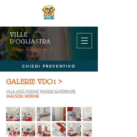
VILLE
D'OGL
IASTRA
Villas, Résidences, J-
Suites
CHIEDI PREVENTIVO
GALERIE VDO1 >
VILLA AVEC PISCINE
|
MAISON SUPÉRIEURE
MAISON NORME
|