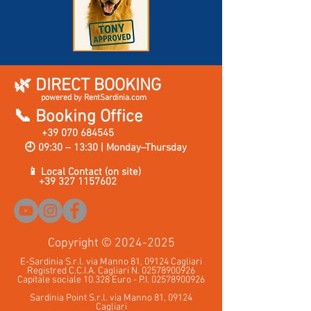
🌿 DIRECT BOOKING
powered by RentSardinia.com
📞 Booking Office
+39 070 684545
🕘 09:30 – 13:30 | Monday–Thursday
📱 Local Contact (on site)
+39 327 1157602
Copyrig
ht ©
2024-2025
E-Sardinia S.r.l. via Manno 81, 09124 Cagliari
Registred C.C.I.A. Cagliari N.
02578900926
Capitale sociale 10.328 Euro - P.I.
02578900926
Sardinia Point S.r.l. via Manno 81, 09124
Cag
liari