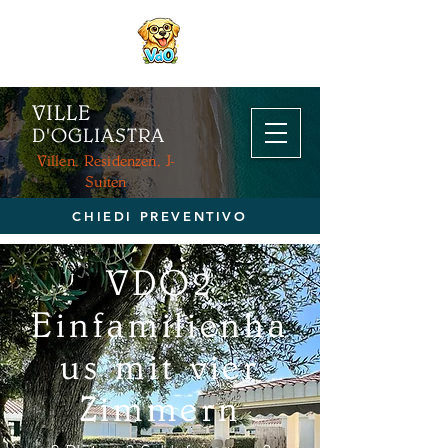
VILLE
D'OGL
IASTRA
Villen, Residenzen, J-
Suiten
CHIEDI PREVENTIVO
VDO2
Einfamilienha
us mit vier
Zimmern