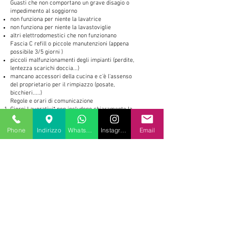
Guasti che non comportano un grave disagio o
impedimento al soggiorno
non funziona per niente la lavatrice
non funziona per niente la lavastoviglie
altri elettrodomestici che non funzionano
Fascia C refill o piccole manutenzioni (appena
possibile 3/5 giorni )
piccoli malfunzionamenti degli impianti (perdite,
lentezza scarichi doccia...)
mancano accessori della cucina e c'è l'assenso
del proprietario per il rimpiazzo (posate,
bicchieri.....)
Regole e orari di comunicazione
Giorni Lavorativi* non includono chiaramente la
domenica e sabato pomeriggio
tempi medi di risoluzione, sono solamente
Phone
Indirizzo
Whatsapp
Instagram
Email
indicativi e scontano nella realtà la precisa
collocazione della casa, la disponibilità di
manodopera terza , il consenso del proprietario
Le segnalazioni successive alle 13,30 passano
al giorno successivo
In caso di contestualità fra problemi in più case
si da priorità ai problemi di fascia A poi B poi C.
Nella definizione di importanza del problema si
considera l'esistenza in casa di servizi
equivalenti: un altro bagno, un altro scaldabagno
ect ect
Esistono al sud Sardegna dei turni di ronda per