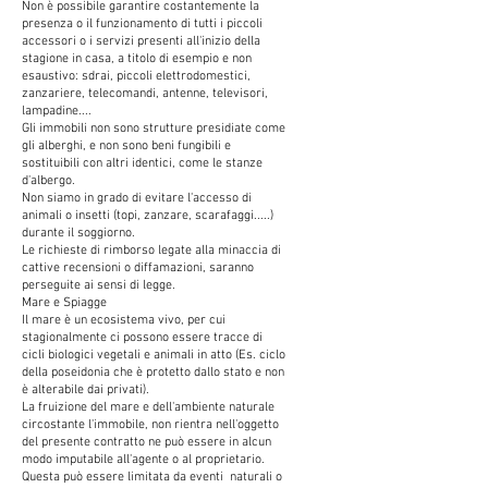
Non è possibile garantire costantemente la
presenza o il funzionamento di tutti i piccoli
accessori o i servizi presenti all'inizio della
stagione in casa, a titolo di esempio e non
esaustivo: sdrai, piccoli elettrodomestici,
zanzariere, telecomandi, antenne, televisori,
lampadine....
Gli immobili non sono strutture presidiate come
gli alberghi, e non sono beni fungibili e
sostituibili con altri identici, come le stanze
d'albergo.
Non siamo in grado di evitare l'accesso di
animali o insetti (topi, zanzare, scarafaggi.....)
durante il soggiorno.
Le richieste di rimborso legate alla minaccia di
cattive recensioni o diffamazioni, saranno
perseguite ai sensi di legge.
Mare e Spiagge
Il mare è un ecosistema vivo, per cui
stagionalmente ci possono essere tracce di
cicli biologici vegetali e animali in atto (Es. ciclo
della poseidonia che è protetto dallo stato e non
è alterabile dai privati).
La fruizione del mare e dell'ambiente naturale
circostante l'immobile, non rientra nell'oggetto
del presente contratto ne può essere in alcun
modo imputabile all'agente o al proprietario.
Questa può essere limitata da eventi naturali o