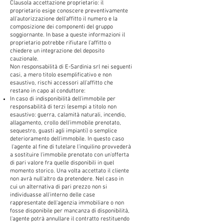
Clausola accettazione proprietario: il
proprietario esige conoscere preventivamente
all'autorizzazione dell'affitto il numero e la
composizione dei componenti del gruppo
soggiornante. In base a queste informazioni il
proprietario potrebbe rifiutare l'affitto o
chiedere un integrazione del deposito
cauzionale.
Non responsabilità di E-Sardinia srl nei seguenti
casi, a mero titolo esemplificativo e non
esaustivo, rischi accessori all'affitto che
restano in capo al conduttore:
In caso di indisponibilità dell'immobile per
responsabilità di terzi (esempi a titolo non
esaustivo: guerra, calamità naturali, incendio,
allagamento, crollo dell'immobile prenotato,
sequestro, guasti agli impianti) o semplice
deterioramento dell'immobile. In questo caso
l'agente al fine di tutelare l'inquilino provvederà
a sostituire l'immobile prenotato con un'offerta
di pari valore fra quelle disponibili in quel
momento storico. Una volta accettato il cliente
non avrà null'altro da pretendere. Nel caso in
cui un alternativa di pari prezzo non si
individuasse all'interno delle case
rappresentate dell'agenzia immobiliare o non
fosse disponibile per mancanza di disponibilità,
l'agente potrà annullare il contratto restituendo