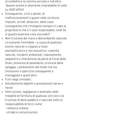
al conduttore la somma versata e null'altro.
Questo evento è altamente improbabile (4 volte
su 3600 affitti)
Conseguenze, civili o penali, di
malfunzionamenti o guasti nelle strutture,
impianti, arredi, dotazioni, delle case;
conseguenze che rimangono sempre in capo al
proprietario che è il solo responsabile; (vedi Se
si guasta qualcosa cosa succede?)
Non fruizione del mare e dell'ambiente naturale
circostante l'immobile : a causa di qualsiasi
evento naturali o colposo a titolo
esemplificativo e non esaustivo: calamità
naturali, incidenti ambientali, inquinamento,
sequestro e interdizione da parte di Corpi dello
Stato, presenza di poseidonia, erosione della
spiaggia, cambiamenti del fondo marino,
limitazioni o sporcizia conseguente a
mareggiate e quant'altro
Furti negli immobili;
Annullamento biglietti e prenotazioni aeree o
navali
Interruzione, negligenza o anomalia nelle
modalità di fornitura di qualsiasi servizio o la
fruizione di bene pubblico o naturale sotto la
responsabilità di terzi come:
- nettezza urbana;
- strade e comunicazioni;