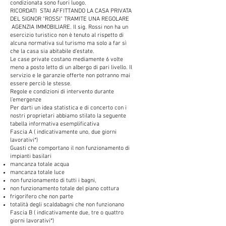
condizionata sono fuori luogo.
RICORDATI STAI AFFITTANDO LA CASA PRIVATA
DEL SIGNOR "ROSSI" TRAMITE UNA REGOLARE
AGENZIA IMMOBILIARE. Il sig. Rossi non ha un
esercizio turistico non è tenuto al rispetto di
alcuna normativa sul turismo ma solo a far sì
che la casa sia abitabile d'estate.
Le case private costano mediamente 6 volte
meno a posto letto di un albergo di pari livello. Il
servizio e le garanzie offerte non potranno mai
essere perciò le stesse.
Regole e condizioni di intervento durante
l'emergenze
Per darti un idea statistica e di concerto con i
nostri proprietari abbiamo stilato la seguente
tabella informativa esemplificativa
Fascia A ( indicativamente uno, due giorni
lavorativi*)
Guasti che comportano il non funzionamento di
impianti basilari
mancanza totale acqua
mancanza totale luce
non funzionamento di tutti i bagni,
non funzionamento totale del piano cottura
frigorifero che non parte
totalità degli scaldabagni che non funzionano
Fascia B ( indicativamente due, tre o quattro
giorni lavorativi*)