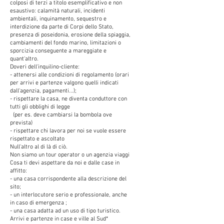
colposi di terzi a titolo esemplificativo e non
esaustivo: calamità naturali, incidenti
ambientali, inquinamento, sequestro e
interdizione da parte di Corpi dello Stato,
presenza di poseidonia, erosione della spiaggia,
cambiamenti del fondo marino, limitazioni o
sporcizia conseguente a mareggiate e
quant'altro.
Doveri dell'inquilino-cliente:
- attenersi alle condizioni di regolamento (orari
per arrivi e partenze valgono quelli indicati
dall'agenzia, pagamenti...);
- rispettare la casa, ne diventa conduttore con
tutti gli obblighi di legge
(per es. deve cambiarsi la bombola ove
prevista)
- rispettare chi lavora per noi se vuole essere
rispettato e ascoltato
Null'altro al di là di ciò.
Non siamo un tour operator o un agenzia viaggi
Cosa ti devi aspettare da noi e dalle case in
affitto:
- una casa corrispondente alla descrizione del
sito;
- un interlocutore serio e professionale, anche
in caso di emergenza ;
- una casa adatta ad un uso di tipo turistico.
Arrivi e partenze in case e ville al Sud*