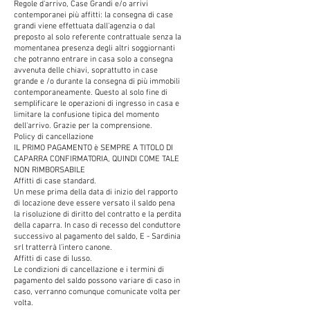
Regole d'arrivo, Case Grandi e/o arrivi
contemporanei più affitti: la consegna di case
grandi viene effettuata dall'agenzia o dal
preposto al solo referente contrattuale senza la
momentanea presenza degli altri soggiornanti
che potranno entrare in casa solo a consegna
avvenuta delle chiavi, soprattutto in case
grande e /o durante la consegna di più immobili
contemporaneamente. Questo al solo fine di
semplificare le operazioni di ingresso in casa e
limitare la confusione tipica del momento
dell'arrivo. Grazie per la comprensione.
Policy di cancellazione
IL PRIMO PAGAMENTO è SEMPRE A TITOLO DI
CAPARRA CONFIRMATORIA, QUINDI COME TALE
NON RIMBORSABILE
Affitti di case standard.
Un mese prima della data di inizio del rapporto
di locazione deve essere versato il saldo pena
la risoluzione di diritto del contratto e la perdita
della caparra. In caso di recesso del conduttore
successivo al pagamento del saldo, E - Sardinia
srl tratterrà l’intero canone.
Affitti di case di lusso.
Le condizioni di cancellazione e i termini di
pagamento del saldo possono variare di caso in
caso, verranno comunque comunicate volta per
volta.