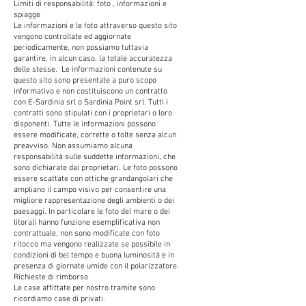
Limiti di responsabilità: foto , informazioni e
spiagge
Le informazioni e le foto attraverso questo sito
vengono controllate ed aggiornate
periodicamente, non possiamo tuttavia
garantire, in alcun caso, la totale accuratezza
delle stesse. Le informazioni contenute su
questo sito sono presentate a puro scopo
informativo e non costituiscono un contratto
con E-Sardinia srl o Sardinia Point srl. Tutti i
contratti sono stipulati con i proprietari o loro
disponenti. Tutte le informazioni possono
essere modificate, corrette o tolte senza alcun
preavviso. Non assumiamo alcuna
responsabilità sulle suddette informazioni, che
sono dichiarate dai proprietari. Le foto possono
essere scattate con ottiche grandangolari che
ampliano il campo visivo per consentire una
migliore rappresentazione degli ambienti o dei
paesaggi. In particolare le foto del mare o dei
litorali hanno funzione esemplificativa non
contrattuale, non sono modificate con foto
ritocco ma vengono realizzate se possibile in
condizioni di bel tempo e buona luminosità e in
presenza di giornate umide con il polarizzatore.
Richieste di rimborso
Le case affittate per nostro tramite sono
ricordiamo case di privati.