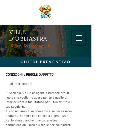
VILLE
D'OGL
IASTRA
Villen, Residenzen, J-
Suiten
CHIEDI PREVENTIVO
CONDIZIONI e REGOLE D'AFFITTO
I tuoi interlocutori
E-Sardinia S.r.l. è un'agenzia immobiliare. Il
ruolo che vogliamo avere per te è quello di
interlocutore e facilitatore per il tuo affitto e il
tuo soggiorno.
Ti consigliamo, ti informiamo e se necessario ti
aiutiamo, sempre con cortesia e gentilezza.
Fai lo stesso anche tu in tutte le tue
comunicazioni, sarà più facile per noi aiutarti