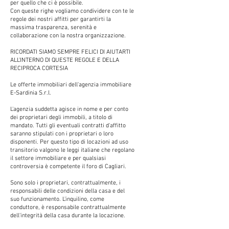
per quello che ci è possibile.
Con queste righe vogliamo condividere con te le
regole dei nostri affitti per garantirti la
massima trasparenza, serenità e
collaborazione con la nostra organizzazione.
RICORDATI SIAMO SEMPRE FELICI DI AIUTARTI
ALL'INTERNO DI QUESTE REGOLE E DELLA
RECIPROCA CORTESIA
Le offerte immobiliari dell'agenzia immobiliare
E-Sardinia S.r.l.
L'agenzia suddetta agisce in nome e per conto
dei proprietari degli immobili, a titolo di
mandato. Tutti gli eventuali contratti d'affitto
saranno stipulati con i proprietari o loro
disponenti. Per questo tipo di locazioni ad uso
transitorio valgono le leggi italiane che regolano
il settore immobiliare e per qualsiasi
controversia è competente il foro di Cagliari.
Sono solo i proprietari, contrattualmente, i
responsabili delle condizioni della casa e del
suo funzionamento. L'inquilino, come
conduttore, è responsabile contrattualmente
dell'integrità della casa durante la locazione.