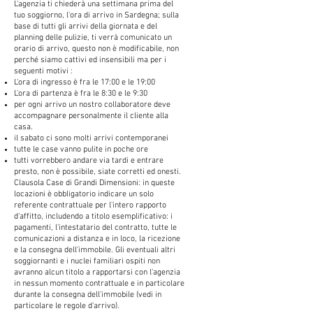
L'agenzia ti chiederà una settimana prima del
tuo soggiorno, l'ora di arrivo in Sardegna; sulla
base di tutti gli arrivi della giornata e del
planning delle pulizie, ti verrà comunicato un
orario di arrivo, questo non è modificabile, non
perché siamo cattivi ed insensibili ma per i
seguenti motivi :
L'ora di ingresso è fra le 17:00 e le 19:00
L'ora di partenza è fra le 8:30 e le 9:30
per ogni arrivo un nostro collaboratore deve
accompagnare personalmente il cliente alla
casa.
il sabato ci sono molti arrivi contemporanei
tutte le case vanno pulite in poche ore
tutti vorrebbero andare via tardi e entrare
presto, non è possibile, siate corretti ed onesti.
Clausola Case di Grandi Dimensioni: in queste
locazioni è obbligatorio indicare un solo
referente contrattuale per l'intero rapporto
d'affitto, includendo a titolo esemplificativo: i
pagamenti, l'intestatario del contratto, tutte le
comunicazioni a distanza e in loco, la ricezione
e la consegna dell'immobile. Gli eventuali altri
soggiornanti e i nuclei familiari ospiti non
avranno alcun titolo a rapportarsi con l'agenzia
in nessun momento contrattuale e in particolare
durante la consegna dell'immobile (vedi in
particolare le regole d'arrivo).