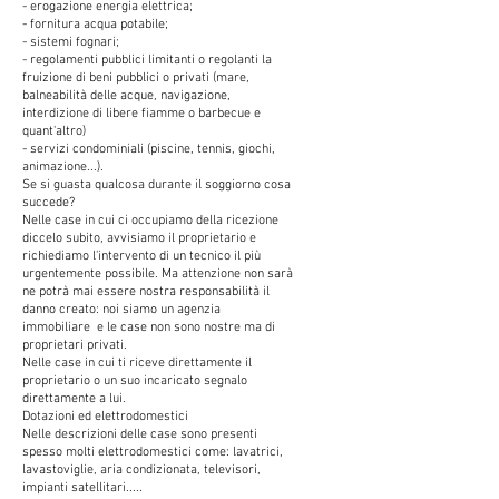
- erogazione energia elettrica;
- fornitura acqua potabile;
- sistemi fognari;
­- regolamenti pubblici limitanti o regolanti la
fruizione di beni pubblici o privati (mare,
balneabilità delle acque, navigazione,
interdizione di libere fiamme o barbecue e
quant'altro)
- servizi condominiali (piscine, tennis, giochi,
animazione...).
Se si guasta qualcosa durante il soggiorno cosa
succede?
Nelle case in cui ci occupiamo della ricezione
diccelo subito, avvisiamo il proprietario e
richiediamo l'intervento di un tecnico il più
urgentemente possibile. Ma attenzione non sarà
ne potrà mai essere nostra responsabilità il
danno creato: noi siamo un agenzia
immobiliare e le case non sono nostre ma di
proprietari privati.
Nelle case in cui ti riceve direttamente il
proprietario o un suo incaricato segnalo
direttamente a lui.
Dotazioni ed elettrodomestici
Nelle descrizioni delle case sono presenti
spesso molti elettrodomestici come: lavatrici,
lavastoviglie, aria condizionata, televisori,
impianti satellitari.....