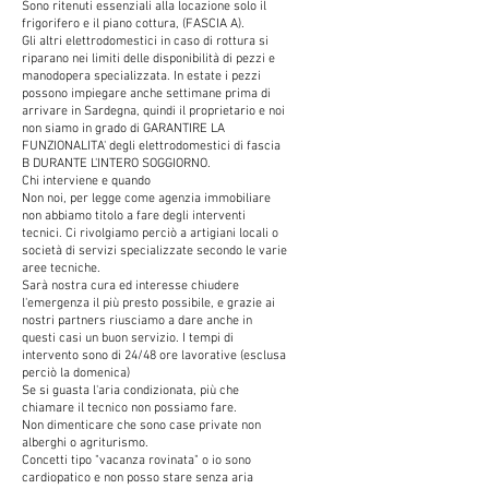
Sono ritenuti essenziali alla locazione solo il
frigorifero e il piano cottura, (FASCIA A).
Gli altri elettrodomestici in caso di rottura si
riparano nei limiti delle disponibilità di pezzi e
manodopera specializzata. In estate i pezzi
possono impiegare anche settimane prima di
arrivare in Sardegna, quindi il proprietario e noi
non siamo in grado di GARANTIRE LA
FUNZIONALITA' degli elettrodomestici di fascia
B DURANTE L'INTERO SOGGIORNO.
Chi interviene e quando
Non noi, per legge come agenzia immobiliare
non abbiamo titolo a fare degli interventi
tecnici. Ci rivolgiamo perciò a artigiani locali o
società di servizi specializzate secondo le varie
aree tecniche.
Sarà nostra cura ed interesse chiudere
l'emergenza il più presto possibile, e grazie ai
nostri partners riusciamo a dare anche in
questi casi un buon servizio. I tempi di
intervento sono di 24/48 ore lavorative (esclusa
perciò la domenica)
Se si guasta l'aria condizionata, più che
chiamare il tecnico non possiamo fare.
Non dimenticare che sono case private non
alberghi o agriturismo.
Concetti tipo "vacanza rovinata" o io sono
cardiopatico e non posso stare senza aria